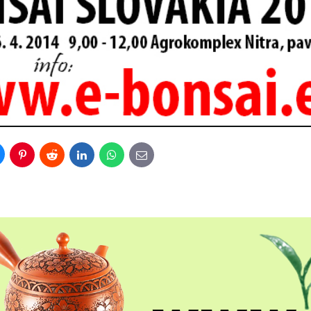
uesky
Pinterest
Reddit
LinkedIn
WhatsApp
E-
mail