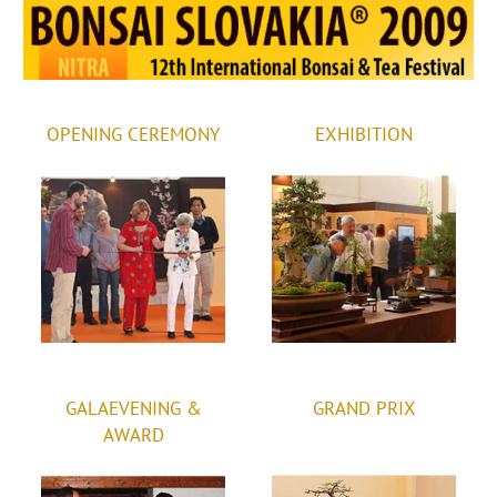
OPENING CEREMONY
EXHIBITION
GALAEVENING &
GRAND PRIX
AWARD