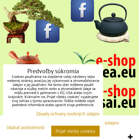
Predvoľby súkromia
Cookies používame na zlepšenie vašej návštevy tejto
webovej stránky, analýzu jej výkonnosti a zhromažďovanie
údajov o jej používaní. Na tento účel môžeme použiť
nástroje a služby tretích strán a zhromaždené údaje sa
môžu preniesť k partnerom v EÚ, USA alebo iných
krajinách. Kliknutím na „Prijať všetky cookies“ vyjadrujete
svoj súhlas s týmto spracovaním. Nižšie môžete nájsť
podrobné informácie alebo upraviť svoje preferencie.
Zásady ochrany osobných údajov
Predvoľby súkromia
Zásady ochrany osobných údajov
Ukázať podrobnosti
Prijať všetky cookies
Vytvorené pomocou:
BiznisWeb.sk