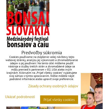
Predvoľby súkromia
Cookies používame na zlepšenie vašej návštevy tejto
webovej stránky, analýzu jej výkonnosti a zhromažďovanie
údajov o jej používaní. Na tento účel môžeme použiť
nástroje a služby tretích strán a zhromaždené údaje sa
300-ROČNÝ BONSAI
môžu preniesť k partnerom v EÚ, USA alebo iných
krajinách. Kliknutím na „Prijať všetky cookies“ vyjadrujete
svoj súhlas s týmto spracovaním. Nižšie môžete nájsť
podrobné informácie alebo upraviť svoje preferencie.
Zásady ochrany osobných údajov
Ukázať podrobnosti
Prijať všetky cookies