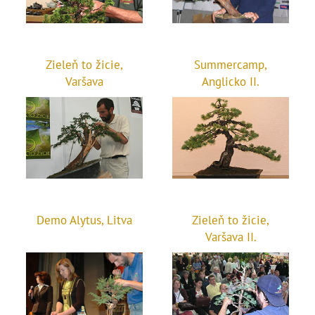
Zieleň to žicie,
Summercamp,
Varšava
Anglicko II.
Demo Alytus, Litva
Zieleň to žicie,
Varšava II.