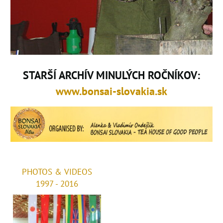
STARŠÍ ARCHÍV MINULÝCH ROČNÍKOV:
www.bonsai-slovakia.sk
PHOTOS & VIDEOS
1997 - 2016