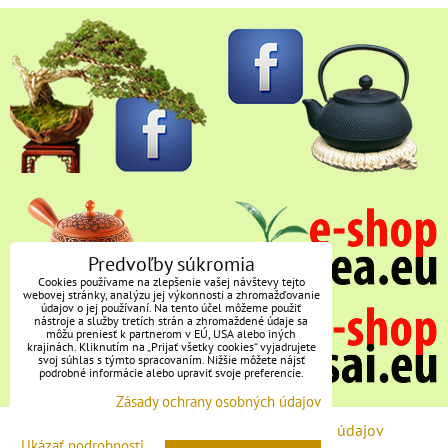
Predvoľby súkromia
Cookies používame na zlepšenie vašej návštevy tejto
webovej stránky, analýzu jej výkonnosti a zhromažďovanie
údajov o jej používaní. Na tento účel môžeme použiť
nástroje a služby tretích strán a zhromaždené údaje sa
môžu preniesť k partnerom v EÚ, USA alebo iných
krajinách. Kliknutím na „Prijať všetky cookies“ vyjadrujete
svoj súhlas s týmto spracovaním. Nižšie môžete nájsť
podrobné informácie alebo upraviť svoje preferencie.
Zásady ochrany osobných údajov
Predvoľby súkromia
Zásady ochrany osobných údajov
Ukázať podrobnosti