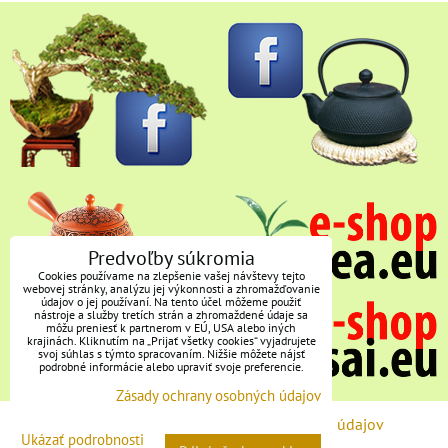
Predvoľby súkromia
Cookies používame na zlepšenie vašej návštevy tejto
webovej stránky, analýzu jej výkonnosti a zhromažďovanie
údajov o jej používaní. Na tento účel môžeme použiť
nástroje a služby tretích strán a zhromaždené údaje sa
môžu preniesť k partnerom v EÚ, USA alebo iných
krajinách. Kliknutím na „Prijať všetky cookies“ vyjadrujete
svoj súhlas s týmto spracovaním. Nižšie môžete nájsť
podrobné informácie alebo upraviť svoje preferencie.
Zásady ochrany osobných údajov
Predvoľby súkromia
Zásady ochrany osobných údajov
Ukázať podrobnosti