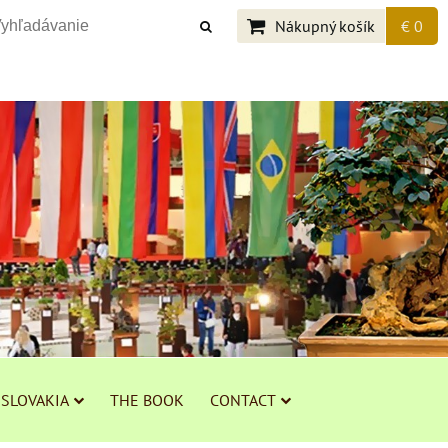
Nákupný košík
€ 0
 SLOVAKIA
THE BOOK
CONTACT