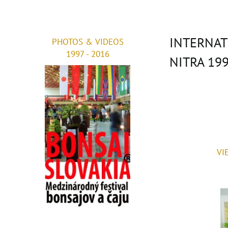
INTERNAT
PHOTOS & VIDEOS
1997 - 2016
NITRA 199
VI