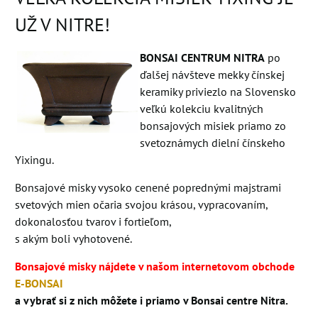
UŽ V NITRE!
BONSAI CENTRUM NITRA
po
ďalšej návšteve mekky čínskej
keramiky priviezlo na Slovensko
veľkú kolekciu kvalitných
bonsajových misiek priamo zo
svetoznámych dielní čínskeho
Yixingu.
Bonsajové misky vysoko cenené poprednými majstrami
svetových mien očaria svojou krásou, vypracovaním,
dokonalosťou tvarov i fortieľom,
s akým boli vyhotovené.
Bonsajové misky nájdete v našom internetovom obchode
E-BONSAI
a vybrať si z nich môžete i priamo v Bonsai centre Nitra.