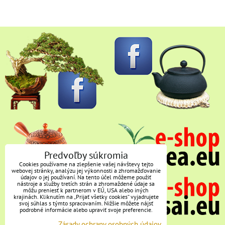
Predvoľby súkromia
Cookies používame na zlepšenie vašej návštevy tejto
webovej stránky, analýzu jej výkonnosti a zhromažďovanie
údajov o jej používaní. Na tento účel môžeme použiť
nástroje a služby tretích strán a zhromaždené údaje sa
môžu preniesť k partnerom v EÚ, USA alebo iných
krajinách. Kliknutím na „Prijať všetky cookies“ vyjadrujete
svoj súhlas s týmto spracovaním. Nižšie môžete nájsť
podrobné informácie alebo upraviť svoje preferencie.
Zásady ochrany osobných údajov