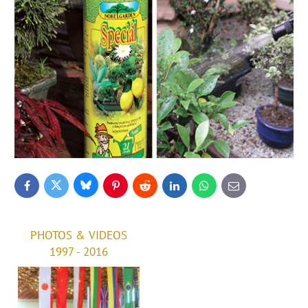
Bluesky
Twitter
Facebook
Pinterest
Reddit
LinkedIn
WhatsApp
E-
mail
PHOTOS & VIDEOS
1997 - 2016