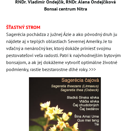
RNDr. Vladimír Ondejčík, RNDr. Alena Ondejčíková
Bonsai centrum Nitra
ŠŤASTNÝ STROM
Sagerécia pochádza z južnej Ázie a ako pôvodný druh ju
nájdete aj v teplých oblastiach Severnej Ameriky. Je to
vďačný a nenáročný ker, ktorý dokáže priniesť svojmu
pestovateľovi veľa radosti. Patrí k najvhodnejším bytovým
bonsajom, a ak jej dokážeme vytvoriť optimálne životné
podmienky, rastie bezstarostne dlhé roky. >>>