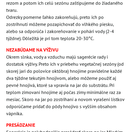
rezom a potom ich celú sezónu zaštipujeme do žiadaného
tvaru.
Odrezky pomerne ľahko zakoreňujú, preto ich po
zostrihnutí môžeme pozapichovať do vlhkého piesku,
alebo sa odporúča i zakoreňovanie v pohári vody (2-4
týždne). Dôležitá je pri tom teplota 20-30°C.
NEZABÚDAME NA VÝŽIVU
Okrem slnka, vody a vzduchu majú sagerécie rady i
dostatok výživy. Preto ich v priebehu vegetačnej sezóny (od
skorej jari do polovice októbra) hnojíme pravidelne každé
dva týždne tekutým hnojivom, alebo môžeme použiť aj
pevné hnojivá, ktoré sa vpravia na jar do substrátu. Pri
teplom zimovaní hnojíme aj počas zimy minimálne raz za
mesiac. Skoro na jar po zostrihaní a novom vyrašení lístkov
odporúčame pridať do pôdy hnojivo s vyšším obsahom
vápnika.
PRESÁDZANIE