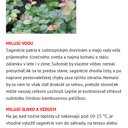
MILUJÚ VODU
Sagerécie patria k subtropickým drevinám a majú rady veľa
príjemného slnečného svetla a najmä bohatú a stálu
zálievku v lete i v zime. Substrát by vlastne vôbec nemal
presychať. Ak sa to predsa stane, sagerécie zhodia listy, a po
náprave pestovateľskej chyby zasa rýchlo obrašia. Nemalo
by sa vám to však stať dvakrát za sebou, pretože stromček
môže naozaj celkom uschnúť. Lepšie je kontrolovať vlhkosť
substrátu čínskou bambusovou paličkou.
MILUJÚ SLNKO A VZDUCH
Na jar, keď nočné teploty už neklesajú pod 10-15 °C, je
vhodné vyložiť sagerécie von do záhrady, na terasu alebo