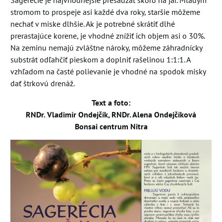
Sagerécie je najvhodnejšie presádzať skoro na jar. Mladým
stromom to prospeje asi každé dva roky, staršie môžeme
nechať v miske dlhšie. Ak je potrebné skrátiť dlhé
prerastajúce korene, je vhodné znížiť ich objem asi o 30%.
Na zeminu nemajú zvláštne nároky, môžeme záhradnícky
substrát odľahčiť pieskom a doplniť rašelinou 1:1:1. A
vzhľadom na časté polievanie je vhodné na spodok misky
dať štrkovú drenáž.
Text a foto:
RNDr. Vladimír Ondejčík, RNDr. Alena Ondejčíková
Bonsai centrum Nitra