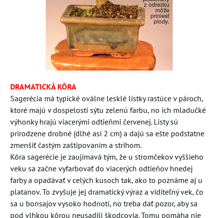
DRAMATICKÁ KÔRA
Sagerécia má typické oválne lesklé lístky rastúce v pároch,
ktoré majú v dospelosti sýtu zelenú farbu, no ich mladučké
výhonky hrajú viacerými odtieňmi červenej. Listy sú
prirodzene drobné (dlhé asi 2 cm) a dajú sa ešte podstatne
zmenšiť častým zaštipovaním a strihom.
Kôra sagerécie je zaujímavá tým, že u stromčekov vyššieho
veku sa začne vyfarbovať do viacerých odtieňov hnedej
farby a opadávať v celých kusoch tak, ako to poznáme aj u
platanov. To zvyšuje jej dramatický výraz a viditeľný vek, čo
sa u bonsajov vysoko hodnotí, no treba dať pozor, aby sa
pod vlhkou kôrou neusadili škodcovia. Tomu pomáha nie