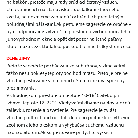
na balkón, pretože majú rady prúdiaci čerstvý vzduch.
Umiestnime ich na stanovisko s dostatkom slnečného
svetla, no nesmieme zabudnúť ochrániť ich pred letnými
poludňajšími páľavami. Ak pestujeme sagerécie celoročne v
byte, odporúčame vytvoriť im priestor na východnom alebo
juhovýchodnom okne a opäť dať pozor na letné páľavy,
ktoré môžu cez sklo ľahko poškodiť jemné lístky stromčeka.
DLHÉ ZIMY
Pretože sagerécie pochádzajú zo subtrópov, v zime veľmi
ťažko nesú poklesy teploty pod bod mrazu. Preto je pre ne
vhodné pestovanie v interiéroch. Sú možné dva spôsoby
prezimovania.
V chladnejšom priestore pri teplote 10-18°C alebo pri
izbovej teplote 18-22°C. Vtedy veľmi dbáme na dostatočnú
zálievku, rosenie a osvetlenie. Pre sagerécie je zvlášť
vhodné podložiť pod ne stolček alebo podmisku s vlhkým
zeolitom alebo pieskom a vyhýbať sa suchému vzduchu
nad radiátorom. Ak sú pestované pri týchto vyšších