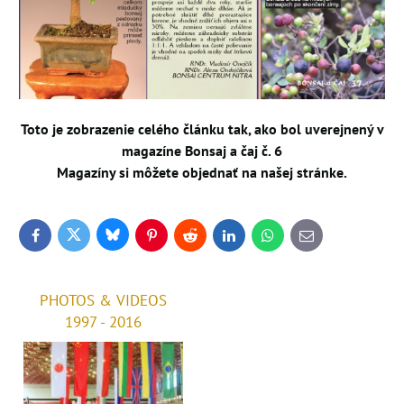
Toto je zobrazenie celého článku tak, ako bol uverejnený v
magazíne Bonsaj a čaj č. 6
Magazíny si môžete objednať na našej stránke.
Bluesky
Twitter
Facebook
Pinterest
Reddit
LinkedIn
WhatsApp
E-
mail
PHOTOS & VIDEOS
1997 - 2016