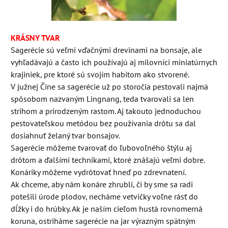
KRÁSNY TVAR
Sagerécie sú veľmi vďačnými drevinami na bonsaje, ale
vyhľadávajú a často ich používajú aj milovníci miniatúrnych
krajiniek, pre ktoré sú svojím habitom ako stvorené.
V južnej Číne sa sagerécie už po storočia pestovali najmä
spôsobom nazvaným Lingnang, teda tvarovali sa len
strihom a prirodzeným rastom. Aj takouto jednoduchou
pestovateľskou metódou bez používania drôtu sa dal
dosiahnuť želaný tvar bonsajov.
Sagerécie môžeme tvarovať do ľubovoľného štýlu aj
drôtom a ďalšími technikami, ktoré znášajú veľmi dobre.
Konáriky môžeme vydrôtovať hneď po zdrevnatení.
Ak chceme, aby nám konáre zhrubli, či by sme sa radi
potešili úrode plodov, necháme vetvičky voľne rásť do
dĺžky i do hrúbky. Ak je naším cieľom hustá rovnomerná
koruna, ostriháme sagerécie na jar výrazným spätným