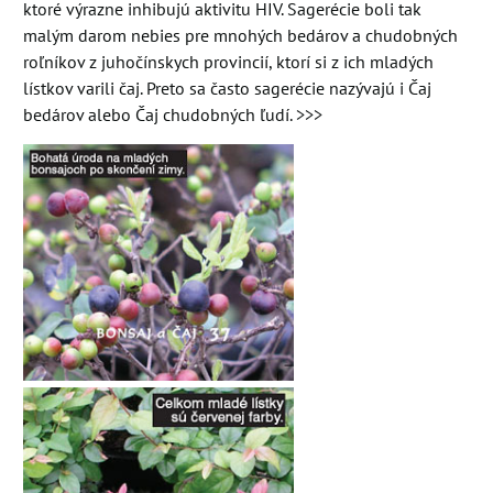
ktoré výrazne inhibujú aktivitu HIV. Sagerécie boli tak
malým darom nebies pre mnohých bedárov a chudobných
roľníkov z juhočínskych provincií, ktorí si z ich mladých
lístkov varili čaj. Preto sa často sagerécie nazývajú i Čaj
bedárov alebo Čaj chudobných ľudí. >>>