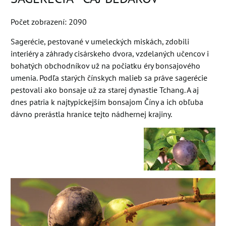
Počet zobrazení: 2090
Sagerécie, pestované v umeleckých miskách, zdobili
interiéry a záhrady cisárskeho dvora, vzdelaných učencov i
bohatých obchodníkov už na počiatku éry bonsajového
umenia. Podľa starých čínskych malieb sa práve sagerécie
pestovali ako bonsaje už za starej dynastie Tchang. A aj
dnes patria k najtypickejším bonsajom Číny a ich obľuba
dávno prerástla hranice tejto nádhernej krajiny.