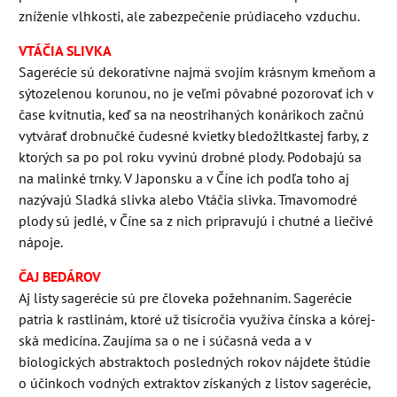
zníženie vlhkosti, ale zabezpečenie prúdiaceho vzduchu.
VTÁČIA SLIVKA
Sagerécie sú dekoratívne najmä svojím krásnym kmeňom a
sýtozelenou korunou, no je veľmi pôvabné pozorovať ich v
čase kvitnutia, keď sa na neostrihaných konárikoch začnú
vytvárať drobnučké čudesné kvietky bledožltkastej farby, z
ktorých sa po pol roku vyvinú drobné plody. Podobajú sa
na malinké trnky. V Japonsku a v Číne ich podľa toho aj
nazývajú Sladká slivka alebo Vtáčia slivka. Tmavomodré
plody sú jedlé, v Číne sa z nich pripravujú i chutné a liečivé
nápoje.
ČAJ BEDÁROV
Aj listy sagerécie sú pre človeka požehnaním. Sagerécie
patria k rastlinám, ktoré už tisícročia využíva čínska a kórej-
ská medicína. Zaujíma sa o ne i súčasná veda a v
biologických abstraktoch posledných rokov nájdete štúdie
o účinkoch vodných extraktov získaných z listov sagerécie,