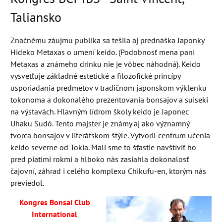
Taliansko
Značnému záujmu publika sa tešila aj prednáška Japonky
Hideko Metaxas o umení keido. (Podobnosť mena pani
Metaxas a známeho drinku nie je vôbec náhodná). Keido
vysvetľuje základné estetické a filozofické princípy
usporiadania predmetov v tradičnom japonskom výklenku
tokonoma a dokonalého prezentovania bonsajov a suiseki
na výstavách. Hlavným lídrom školy keido je Japonec
Uhaku Sudó. Tento majster je známy aj ako významný
tvorca bonsajov v literátskom štýle. Vytvoril centrum učenia
keido severne od Tokia. Mali sme to šťastie navštíviť ho
pred piatimi rokmi a hlboko nás zasiahla dokonalosť
čajovní, záhrad i celého komplexu Chikufu-en, ktorým nás
previedol.
Kongres Bonsai Club
International