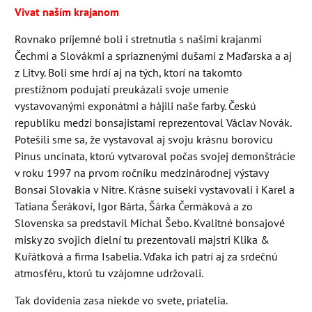
Vivat naším krajanom
Rovnako príjemné boli i stretnutia s našimi krajanmi
Čechmi a Slovákmi a spriaznenými dušami z Maďarska a aj
z Litvy. Boli sme hrdí aj na tých, ktorí na takomto
prestížnom podujatí preukázali svoje umenie
vystavovanými exponátmi a hájili naše farby. Českú
republiku medzi bonsajistami reprezentoval Václav Novák.
Potešili sme sa, že vystavoval aj svoju krásnu borovicu
Pinus uncinata, ktorú vytvaroval počas svojej demonštrácie
v roku 1997 na prvom ročníku medzinárodnej výstavy
Bonsai Slovakia v Nitre. Krásne suiseki vystavovali i Karel a
Tatiana Šerákoví, Igor Bárta, Šárka Čermáková a zo
Slovenska sa predstavil Michal Šebo. Kvalitné bonsajové
misky zo svojich dielní tu prezentovali majstri Klika &
Kuřátková a firma Isabelia. Vďaka ich patrí aj za srdečnú
atmosféru, ktorú tu vzájomne udržovali.
Tak dovidenia zasa niekde vo svete, priatelia.