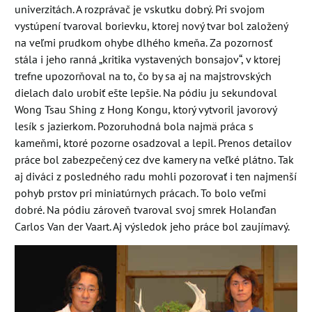
univerzitách. A rozprávač je vskutku dobrý. Pri svojom
vystúpení tvaroval borievku, ktorej nový tvar bol založený
na veľmi prudkom ohybe dlhého kmeňa. Za pozornosť
stála i jeho ranná „kritika vystavených bonsajov“, v ktorej
trefne upozorňoval na to, čo by sa aj na majstrovských
dielach dalo urobiť ešte lepšie. Na pódiu ju sekundoval
Wong Tsau Shing z Hong Kongu, ktorý vytvoril javorový
lesík s jazierkom. Pozoruhodná bola najmä práca s
kameňmi, ktoré pozorne osadzoval a lepil. Prenos detailov
práce bol zabezpečený cez dve kamery na veľké plátno. Tak
aj diváci z posledného radu mohli pozorovať i ten najmenší
pohyb prstov pri miniatúrnych prácach. To bolo veľmi
dobré. Na pódiu zároveň tvaroval svoj smrek Holanďan
Carlos Van der Vaart. Aj výsledok jeho práce bol zaujímavý.