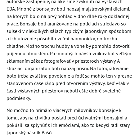
autorské zastúpenie, na aké sme zvyknutí na výstavách
EBA. Mnohé z bonsajov boli naozaj majstrovskými dielami,
na ktorých bolo na prvý pohľad vidno dlhé roky dôkladnej
práce. Bonsaje boli aranžované na policiach striedavo so
suiseki v niekoľkých sálach typickým japonským spôsobom
a ich uloženie pôsobilo veľmi harmonicky, no trochu
chladne. Možno trochu hudby a vône by pomohlo dotvoriť
príjemnú atmosféru. Pre mnohých návštevníkov bol veľkým
sklamaním zákaz fotografovať v priestoroch výstavy. A
strážiaci organizátori boli naozaj prísni. Na fotografovanie
bolo treba zvláštne povolenie a fotiť sa mohlo len v presne
stanovenom čase ráno pred otvorením výstavy, keď však v
časti výstavných priestorov neboli ešte dobré svetelné
podmienky.
No možno to primälo viacerých milovníkov bonsajov k
tomu, aby na chvíľku postáli pred úchvatnými bonsajmi a
pokúsili sa splynúť s ich emóciami, ako to kedysi radi starý
japonský básnik Bašó.