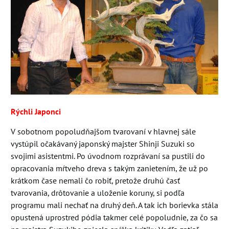
Rýchli Japonci
V sobotnom popoludňajšom tvarovaní v hlavnej sále
vystúpil očakávaný japonský majster Shinji Suzuki so
svojimi asistentmi. Po úvodnom rozprávaní sa pustili do
opracovania mŕtveho dreva s takým zanietením, že už po
krátkom čase nemali čo robiť, pretože druhú časť
tvarovania, drôtovanie a uloženie koruny, si podľa
programu mali nechať na druhý deň. A tak ich borievka stála
opustená uprostred pódia takmer celé popoludnie, za čo sa