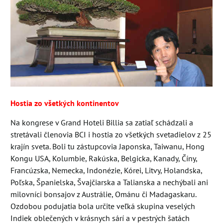
Hostia zo všetkých kontinentov
Na kongrese v Grand Hoteli Billia sa zatiaľ schádzali a
stretávali členovia BCI i hostia zo všetkých svetadielov z 25
krajín sveta. Boli tu zástupcovia Japonska, Taiwanu, Hong
Kongu USA, Kolumbie, Rakúska, Belgicka, Kanady, Číny,
Francúzska, Nemecka, Indonézie, Kórei, Litvy, Holandska,
Poľska, Španielska, Švajčiarska a Talianska a nechýbali ani
milovníci bonsajov z Austrálie, Ománu či Madagaskaru.
Ozdobou podujatia bola určite veľká skupina veselých
Indiek oblečených v krásnych sárí a v pestrých šatách