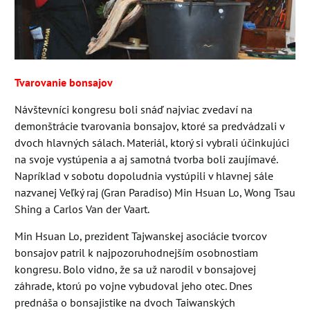
Tvarovanie bonsajov
Návštevníci kongresu boli snáď najviac zvedaví na
demonštrácie tvarovania bonsajov, ktoré sa predvádzali v
dvoch hlavných sálach. Materiál, ktorý si vybrali účinkujúci
na svoje vystúpenia a aj samotná tvorba boli zaujímavé.
Napríklad v sobotu dopoludnia vystúpili v hlavnej sále
nazvanej Veľký raj (Gran Paradiso) Min Hsuan Lo, Wong Tsau
Shing a Carlos Van der Vaart.
Min Hsuan Lo, prezident Tajwanskej asociácie tvorcov
bonsajov patril k najpozoruhodnejším osobnostiam
kongresu. Bolo vidno, že sa už narodil v bonsajovej
záhrade, ktorú po vojne vybudoval jeho otec. Dnes
prednáša o bonsajistike na dvoch Taiwanských