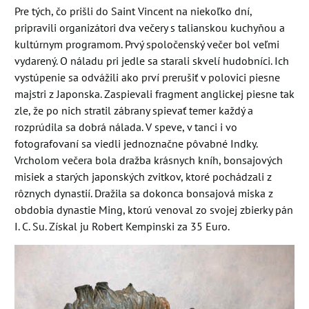
Pre tých, čo prišli do Saint Vincent na niekoľko dní,
pripravili organizátori dva večery s talianskou kuchyňou a
kultúrnym programom. Prvý spoločenský večer bol veľmi
vydarený. O náladu pri jedle sa starali skvelí hudobníci. Ich
vystúpenie sa odvážili ako prví prerušiť v polovici piesne
majstri z Japonska. Zaspievali fragment anglickej piesne tak
zle, že po nich stratil zábrany spievať temer každý a
rozprúdila sa dobrá nálada. V speve, v tanci i vo
fotografovaní sa viedli jednoznačne pôvabné Indky.
Vrcholom večera bola dražba krásnych kníh, bonsajových
misiek a starých japonských zvitkov, ktoré pochádzali z
rôznych dynastií. Dražila sa dokonca bonsajová miska z
obdobia dynastie Ming, ktorú venoval zo svojej zbierky pán
I. C. Su. Získal ju Robert Kempinski za 35 Euro.