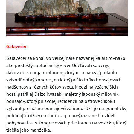
Galavečer
Galavečer sa konal vo veľkej hale nazvanej Palais rovnako
ako predošlý spoločenský večer. Udeľovali sa ceny,
ďakovalo sa organizátorom, ktorým sa naozaj podarilo
vytvoriť dobrý kongres, na ktorý prišlo toľko bonsajových
nadšencov z rôznych kútov sveta. Medzi najvzácnejších
hostí patril aj Daizo Iwasaki, majetný japonský milovník
bonsajov, ktorý pri svojej rezidencii na ostrove Šikoku
vytvoril prekrásnu bonsajovú záhradu. Už i jemu pomaličky
pribúdajú krížiky na chrbte a po prvý raz sme ho videli
pohybovať sa v kongresových priestoroch na vozíčku, ktorý
tlačila jeho manželka.