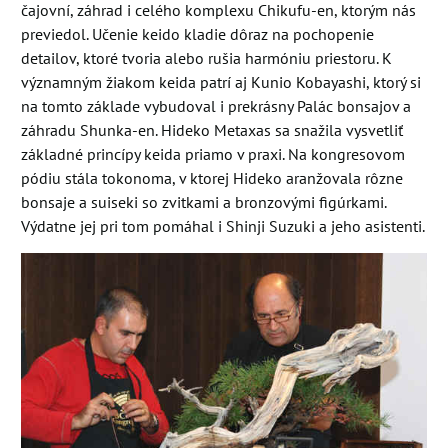
čajovní, záhrad i celého komplexu Chikufu-en, ktorým nás
previedol. Učenie keido kladie dôraz na pochopenie
detailov, ktoré tvoria alebo rušia harmóniu priestoru. K
významným žiakom keida patrí aj Kunio Kobayashi, ktorý si
na tomto základe vybudoval i prekrásny Palác bonsajov a
záhradu Shunka-en. Hideko Metaxas sa snažila vysvetliť
základné princípy keida priamo v praxi. Na kongresovom
pódiu stála tokonoma, v ktorej Hideko aranžovala rôzne
bonsaje a suiseki so zvitkami a bronzovými figúrkami.
Výdatne jej pri tom pomáhal i Shinji Suzuki a jeho asistenti.