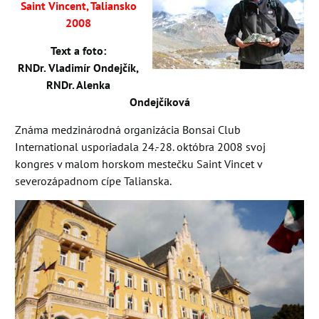
Saint Vincent, Taliansko
2008
Text a foto:
RNDr. Vla
dimír Ondejčík,
RNDr. Alenka
Ondejčíková
Známa medzinárodná organizácia Bonsai Club
International usporiadala 24.-28. októbra 2008 svoj
kongres v malom horskom mestečku Saint Vincet v
severozápadnom cípe Talianska.