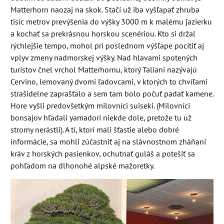
Matterhorn naozaj na skok. Stačí už iba vyšľapať zhruba
tisíc metrov prevýšenia do výšky 3000 m k malému jazierku
a kochať sa prekrásnou horskou scenériou. Kto si držal
rýchlejšie tempo, mohol pri poslednom výšľape pocítiť aj
vplyv zmeny nadmorskej výšky. Nad hlavami spotených
turistov čnel vrchol Matterhornu, ktorý Taliani nazývajú
Cervino, lemovaný dvomi ľadovcami, v ktorých to chvíľami
strašidelne zaprašťalo a sem tam bolo počuť padať kamene.
Hore vyšli predovšetkým milovníci suiseki. (Milovníci
bonsajov hľadali yamadori niekde dole, pretože tu už
stromy nerástli). A tí, ktorí mali šťastie alebo dobré
informácie, sa mohli zúčastniť aj na slávnostnom zháňaní
kráv z horských pasienkov, ochutnať guláš a potešiť sa
pohľadom na dlhonohé alpské mažoretky.