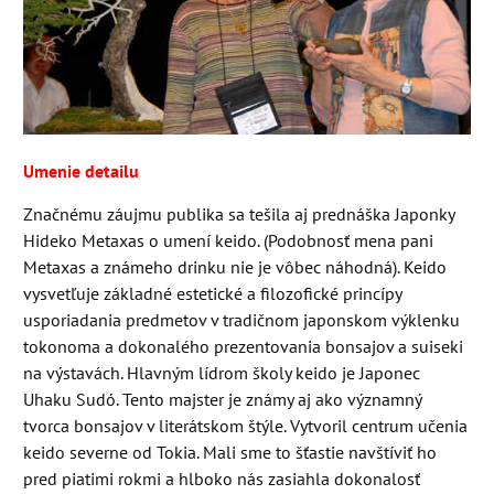
Umenie detailu
Značnému záujmu publika sa tešila aj prednáška Japonky
Hideko Metaxas o umení keido. (Podobnosť mena pani
Metaxas a známeho drinku nie je vôbec náhodná). Keido
vysvetľuje základné estetické a filozofické princípy
usporiadania predmetov v tradičnom japonskom výklenku
tokonoma a dokonalého prezentovania bonsajov a suiseki
na výstavách. Hlavným lídrom školy keido je Japonec
Uhaku Sudó. Tento majster je známy aj ako významný
tvorca bonsajov v literátskom štýle. Vytvoril centrum učenia
keido severne od Tokia. Mali sme to šťastie navštíviť ho
pred piatimi rokmi a hlboko nás zasiahla dokonalosť