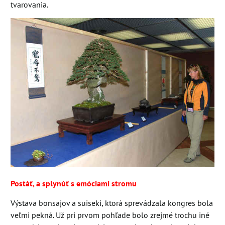
tvarovania.
Postáť, a splynúť s emóciami stromu
Výstava bonsajov a suiseki, ktorá sprevádzala kongres bola
veľmi pekná. Už pri prvom pohľade bolo zrejmé trochu iné