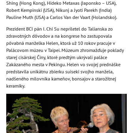
Shing (Hong Kong), Hideko Metaxas (Japonsko – USA),
Robert Kempinski (USA), Nikunj a Jyoti Parekh (India)
Pauline Muth (USA) a Carlos Van der Vaart (Holandsko).
Prezident BCI pán I. Chi Su nepriletel do Talianska zo
zdravotných dôvodov a na kongrese ho zastupovala
pôvabná manželka Helen, ktorá už 10 rokov pracuje v
Palácovom múzeu v Taipei. Múzeum zhromažďuje poklady
starej cisárskej Číny, ktoré predtým ukrývali paláce
Zakázaného mesta v Pekingu. Helen vo svojej prednáške
predstavila unikátnu zbierku suiseki svojho manžela,
nadšeného milovníka kameňov, bonsajov a starožitnej
keramiky.