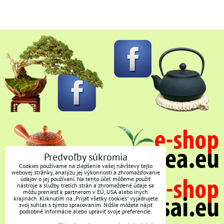
Predvoľby súkromia
Cookies používame na zlepšenie vašej návštevy tejto
webovej stránky, analýzu jej výkonnosti a zhromažďovanie
údajov o jej používaní. Na tento účel môžeme použiť
nástroje a služby tretích strán a zhromaždené údaje sa
môžu preniesť k partnerom v EÚ, USA alebo iných
krajinách. Kliknutím na „Prijať všetky cookies“ vyjadrujete
svoj súhlas s týmto spracovaním. Nižšie môžete nájsť
podrobné informácie alebo upraviť svoje preferencie.