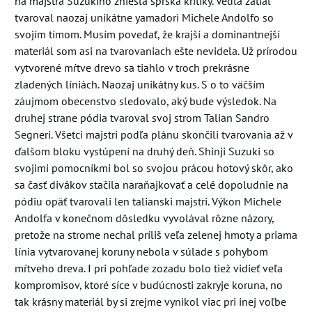
na majstra Suzukiho zniesla spŕška kritiky. Vedľa zatiaľ
tvaroval naozaj unikátne yamadori Michele Andolfo so
svojím tímom. Musím povedať, že krajší a dominantnejší
materiál som asi na tvarovaniach ešte nevidela. Už prírodou
vytvorené mŕtve drevo sa tiahlo v troch prekrásne
zladených líniách. Naozaj unikátny kus. S o to väčším
záujmom obecenstvo sledovalo, aký bude výsledok. Na
druhej strane pódia tvaroval svoj strom Talian Sandro
Segneri. Všetci majstri podľa plánu skončili tvarovania až v
ďalšom bloku vystúpení na druhý deň. Shinji Suzuki so
svojimi pomocníkmi bol so svojou prácou hotový skôr, ako
sa časť divákov stačila naraňajkovať a celé dopoludnie na
pódiu opäť tvarovali len talianski majstri. Výkon Michele
Andolfa v konečnom dôsledku vyvolával rôzne názory,
pretože na strome nechal príliš veľa zelenej hmoty a priama
línia vytvarovanej koruny nebola v súlade s pohybom
mŕtveho dreva. I pri pohľade zozadu bolo tiež vidieť veľa
kompromisov, ktoré síce v budúcnosti zakryje koruna, no
tak krásny materiál by si zrejme vynikol viac pri inej voľbe