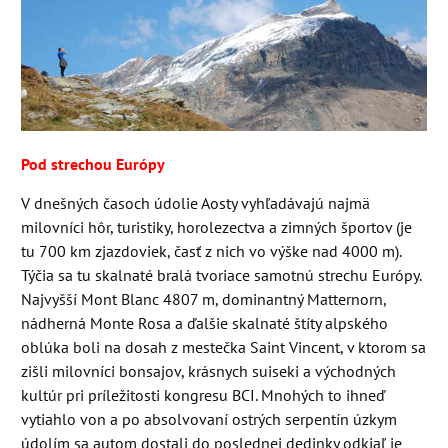
Pod strechou Európy
V dnešných časoch údolie Aosty vyhľadávajú najmä
milovníci hôr, turistiky, horolezectva a zimných športov (je
tu 700 km zjazdoviek, časť z nich vo výške nad 4000 m).
Týčia sa tu skalnaté bralá tvoriace samotnú strechu Európy.
Najvyšší Mont Blanc 4807 m, dominantný Matternorn,
nádherná Monte Rosa a ďalšie skalnaté štíty alpského
oblúka boli na dosah z mestečka Saint Vincent, v ktorom sa
zišli milovníci bonsajov, krásnych suiseki a východných
kultúr pri príležitosti kongresu BCI. Mnohých to ihneď
vytiahlo von a po absolvovaní ostrých serpentín úzkym
údolím sa autom dostali do poslednej dedinky odkiaľ je