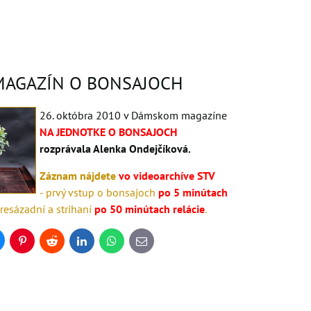
MAGAZÍN O BONSAJOCH
26. októbra 2010 v Dámskom magazíne
NA JEDNOTKE O BONSAJOCH
rozprávala Alenka Ondejčíková.
Záznam nájdete
vo videoarchíve STV
- prvý vstup o bonsajoch
po 5 minútach
presázadní a strihaní
po 50 minútach relácie
.
uesky
Pinterest
Reddit
LinkedIn
WhatsApp
E-
mail