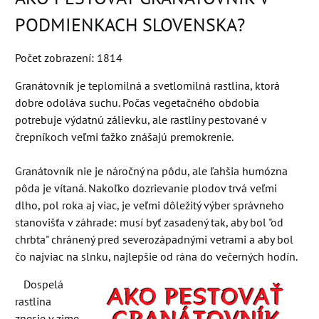
PODMIENKACH SLOVENSKA?
Počet zobrazení: 1814
Granátovník je teplomilná a svetlomilná rastlina, ktorá
dobre odoláva suchu. Počas vegetačného obdobia
potrebuje výdatnú zálievku, ale rastliny pestované v
črepníkoch veľmi ťažko znášajú premokrenie.
Granátovník nie je náročný na pôdu, ale ľahšia humózna
pôda je vítaná. Nakoľko dozrievanie plodov trvá veľmi
dlho, pol roka aj viac, je veľmi dôležitý výber správneho
stanovišťa v záhrade: musí byť zasadený tak, aby bol "od
chrbta" chránený pred severozápadnými vetrami a aby bol
čo najviac na slnku, najlepšie od rána do večerných hodín.
Dospelá
rastlina
znesie v zime