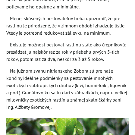
polievame ho opatrne a minimálne.
Menej skúsených pestovateľov treba upozorniť, že pre
rastlinu je prirodzené, že v zimnom období zhadzuje lístie.
Vtedy je potrebné redukovať zálievku na minimum.
Existuje možnosť pestovať rastlinu stále ako črepníkovú;
presádzať ju najskôr raz za rok v priebehu prvých 5-tich
rokov, potom raz za dva, neskôr za 3 až 5 rokov.
Na južnom svahu nitrianskeho Zobora sú pre naše
končiny ideálne podmienky na pestovanie mnohých
exotických subtropických druhov (kivi, hurmi-kaki, figovník
a pod.). Granátovníku sa tu darí v záhradkách, napr. u veľkej
milovníčky exotických rastlín a známej skalničkárky pani
Ing. Alžbety Gromovej.