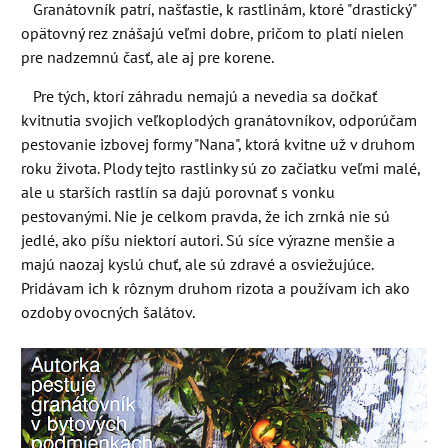
Granátovník patrí, našťastie, k rastlinám, ktoré "drastický"
opätovný rez znášajú veľmi dobre, pričom to platí nielen
pre nadzemnú časť, ale aj pre korene.
Pre tých, ktorí záhradu nemajú a nevedia sa dočkať
kvitnutia svojich veľkoplodých granátovníkov, odporúčam
pestovanie izbovej formy "Nana", ktorá kvitne už v druhom
roku života. Plody tejto rastlinky sú zo začiatku veľmi malé,
ale u starších rastlín sa dajú porovnať s vonku
pestovanými. Nie je celkom pravda, že ich zrnká nie sú
jedlé, ako píšu niektorí autori. Sú síce výrazne menšie a
majú naozaj kyslú chuť, ale sú zdravé a osviežujúce.
Pridávam ich k rôznym druhom rizota a používam ich ako
ozdoby ovocných šalátov.