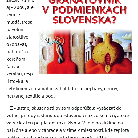
aj - 20oC, ale
kým je
mladá, treba
ju veľmi
starostlivo
okopávať,
nahrnúť ku
koreňom
ľahšiu
zeminu, resp.
listovku, a
celý kmeň zdola nahor zabaliť do suchej trávy, čečiny,
netkanej textílie a pod.
Z vlastnej skúsenosti by som odporúčala vysádzať do
voľnej prírody rastlinu dopestovanú či už zo semien, alebo
vetvičiek len po piatom roku života. V lete ho držíme na
balkóne alebo v záhrade a v zime v miestnosti, kde teplota
neklesá pod bod mrazu, ešte lepšia je +6 až 10oC,