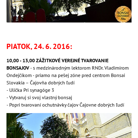
PIATOK, 24. 6. 2016:
10,00 - 13,00 ZÁŽITKOVÉ VEREJNÉ TVAROVANIE
BONSAJOV
- s medzinárodným lektorom RNDr. Vladimírom
Ondejčíkom - priamo na pešej zóne pred cen
trom Bonsai
Slovakia – Čajovňa dobrých ľudí
-
Uličk
a
Pri synagóge 3
- Vytvaruj si svoj vlastný bonsaj
- Popri tvarovaní ochutnávky čajov Čajovne dobrých ľudí