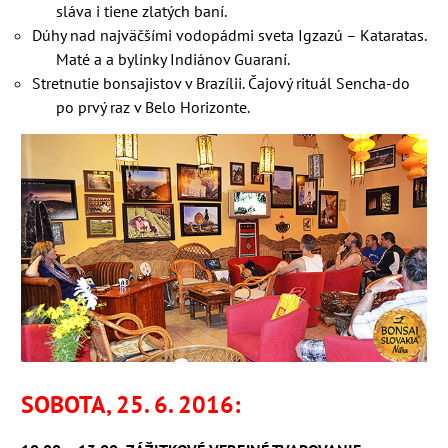
sláva i tiene zlatých baní.
Dúhy nad najväčšími vodopádmi sveta Igzazú – Kataratas.
Maté a a bylinky Indiánov Guaraní.
Stretnutie bonsajistov v Brazílii. Čajový rituál Sencha-do
po prvý raz v Belo Horizonte.
SOBOTA, 25. 6. 2016: