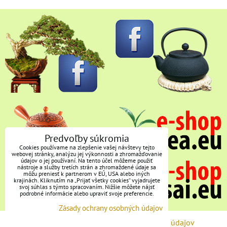
Predvoľby súkromia
Cookies používame na zlepšenie vašej návštevy tejto
webovej stránky, analýzu jej výkonnosti a zhromažďovanie
údajov o jej používaní. Na tento účel môžeme použiť
nástroje a služby tretích strán a zhromaždené údaje sa
môžu preniesť k partnerom v EÚ, USA alebo iných
krajinách. Kliknutím na „Prijať všetky cookies“ vyjadrujete
svoj súhlas s týmto spracovaním. Nižšie môžete nájsť
podrobné informácie alebo upraviť svoje preferencie.
Zásady ochrany osobných údajov
Predvoľby súkromia
Zásady ochrany osobných údajov