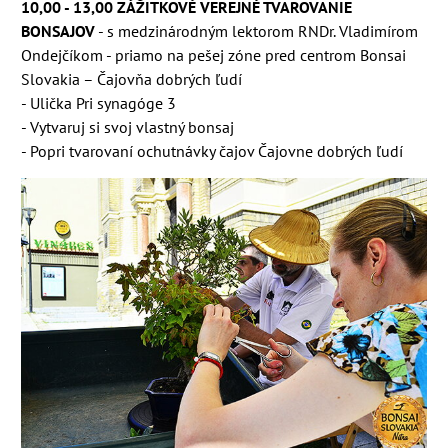
10,00 - 13,00 ZÁŽITKOVÉ VEREJNÉ TVAROVANIE
BONSAJOV
- s m
edzinárodným lektorom RNDr. Vladimírom
Ondejčíkom - priamo na pešej zóne pred centrom Bonsai
Slovakia – Čajovňa dobrých ľudí
- Uličk
a
Pri synagóge 3
- Vytvaru
j si svoj vlastný bonsaj
- Popri tvarovaní ochutnávky čajov Čajovne dobrých ľudí