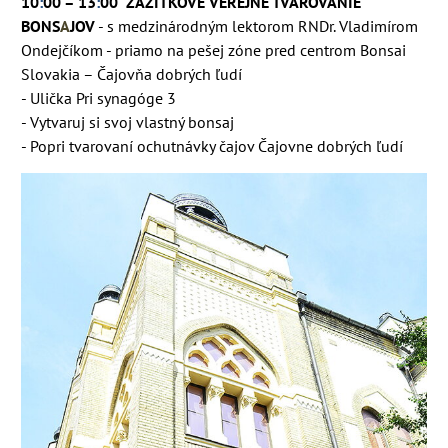
10
:
0
0 – 1
3
:
00 ZÁŽITKOVÉ VEREJNÉ TVAROVANIE
BONS
A
JOV
- s medzinárodným lektorom RNDr. Vladimírom
Ondejčíkom - priamo na pešej zóne pred centro
m Bonsai
Slovakia – Čajovňa dobrých ľudí
- Uličk
a
Pri synagóge 3
- Vytvar
uj si svoj vlastný bonsaj
- Popri tvarovaní ochutnávky čajov Čajovne dobrých ľudí