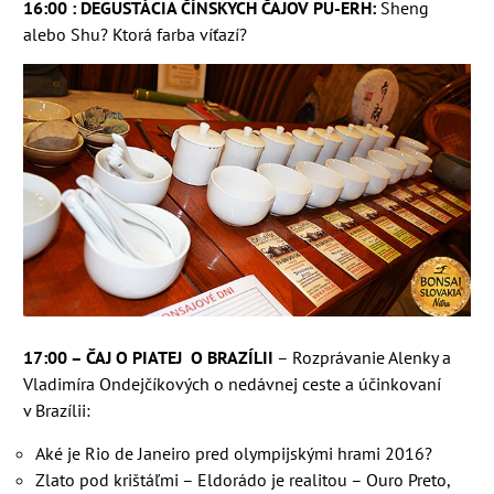
16:00 :
DEGUSTÁCIA ČÍNSKYCH ČAJOV PU-ERH:
Sheng
alebo Shu? Ktorá farba víťazí?
17:00 – ČAJ O PIATEJ
O BRAZÍLII
– Rozprávanie Alenky a
Vladimíra Ondejčíkových o nedávnej ceste a účinkovaní
v Brazílii:
Aké je Rio de Janeiro pred olympijskými hrami 2016?
Zlato pod krištáľmi – Eldorádo je realitou – Ouro Preto,