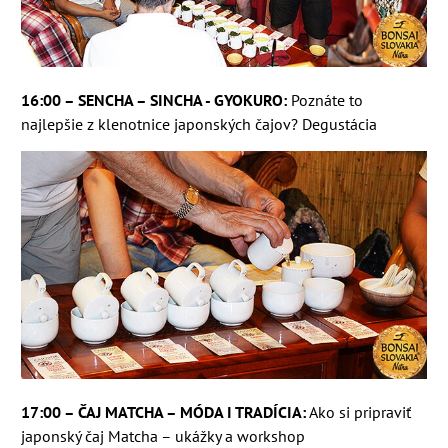
16:00 – SENCHA – SINCHA - GYOKURO:
Poznáte to
najlepšie z klenotnice japonských čajov? Degustácia
17:00 – ČAJ MATCHA – MÓDA I TRADÍCIA:
Ako si pripraviť
japonský čaj Matcha – ukážky a workshop