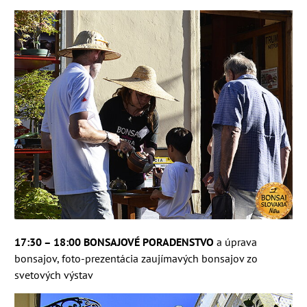
1
7
:
3
0 – 1
8
:00
BONSAJOVÉ PORADENSTVO
a úprava
bonsajov, foto-prezentácia zaujímavých bonsajov zo
svetových výstav