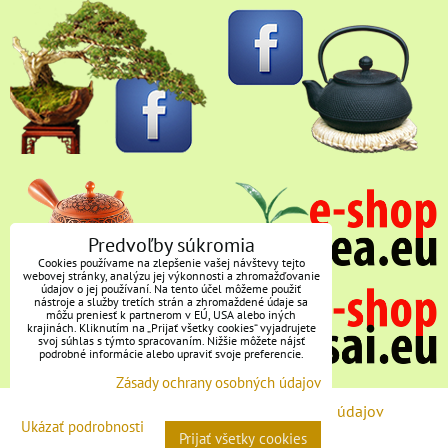
Predvoľby súkromia
Cookies používame na zlepšenie vašej návštevy tejto
webovej stránky, analýzu jej výkonnosti a zhromažďovanie
údajov o jej používaní. Na tento účel môžeme použiť
nástroje a služby tretích strán a zhromaždené údaje sa
môžu preniesť k partnerom v EÚ, USA alebo iných
krajinách. Kliknutím na „Prijať všetky cookies“ vyjadrujete
svoj súhlas s týmto spracovaním. Nižšie môžete nájsť
podrobné informácie alebo upraviť svoje preferencie.
Zásady ochrany osobných údajov
Predvoľby súkromia
Zásady ochrany osobných údajov
Ukázať podrobnosti
Prijať všetky cookies