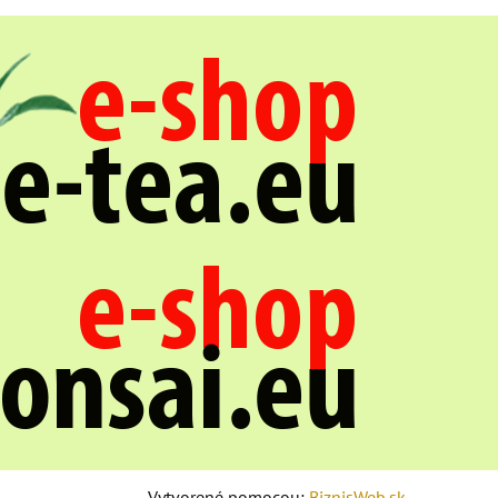
Vytvorené pomocou:
BiznisWeb.sk