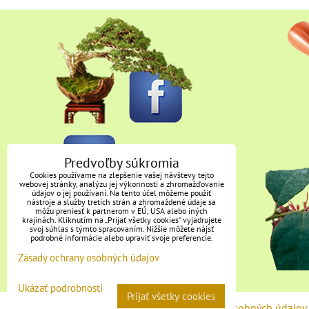
Predvoľby súkromia
Cookies používame na zlepšenie vašej návštevy tejto
webovej stránky, analýzu jej výkonnosti a zhromažďovanie
údajov o jej používaní. Na tento účel môžeme použiť
nástroje a služby tretích strán a zhromaždené údaje sa
môžu preniesť k partnerom v EÚ, USA alebo iných
krajinách. Kliknutím na „Prijať všetky cookies“ vyjadrujete
svoj súhlas s týmto spracovaním. Nižšie môžete nájsť
podrobné informácie alebo upraviť svoje preferencie.
Zásady ochrany osobných údajov
Ukázať podrobnosti
Prijať všetky cookies
Predvoľby súkromia
Zásady ochrany osobných údajov