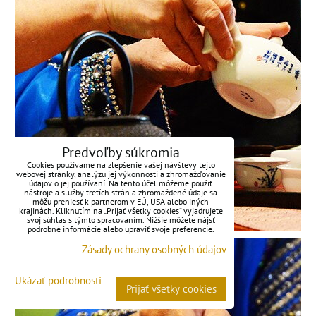
Predvoľby súkromia
Cookies používame na zlepšenie vašej návštevy tejto
webovej stránky, analýzu jej výkonnosti a zhromažďovanie
údajov o jej používaní. Na tento účel môžeme použiť
nástroje a služby tretích strán a zhromaždené údaje sa
môžu preniesť k partnerom v EÚ, USA alebo iných
krajinách. Kliknutím na „Prijať všetky cookies“ vyjadrujete
svoj súhlas s týmto spracovaním. Nižšie môžete nájsť
podrobné informácie alebo upraviť svoje preferencie.
Zásady ochrany osobných údajov
Ukázať podrobnosti
Prijať všetky cookies